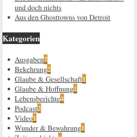
und doch nichts
Aus den Ghosttowns von Detroit
Kategorien
Ausgaben
7
Bekehrung
2
Glaube & Gesellschaft
1
Glaube & Hoffnung
1
Lebensberichte
4
Podcast
2
Video
1
Wunder & Bewahrung
1