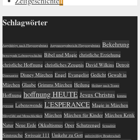
Zeitgeschichte
1
Schlagwörter
Bekehrung
Angehörige nach Flugzeugabsturz
Augenzeugenbericht Flugzeugabsturz
Bibel und Magie
christliche Erziehung
bewegende Lebensgeschichte
christliche Hoffnung
christliches Zeugnis
David Wilkins
Detroit
Disney Märchen
Engel
Evangelist
Gedicht
Gewalt in
Dinosaurier
Märchen
Glaube
Grimms Märchen
Heilung
Heilung nach Trauer
hoffnung HEUTE
Jesus Christus
Hoffnung
komma
L’ESPERANCE
Lebenswende
Magie in Märchen
getrennt
Märchen
Märchen für Kinder
Märchen Kritik
Mitgefühl und Menschlichkeit
Natur
Neue Erde
Okkultismus
Oper
Schutzengel
Sexualität
Sinnsuche
Swissair 111
Umkehr zu Gott
unfreiwillige Bruderschaft