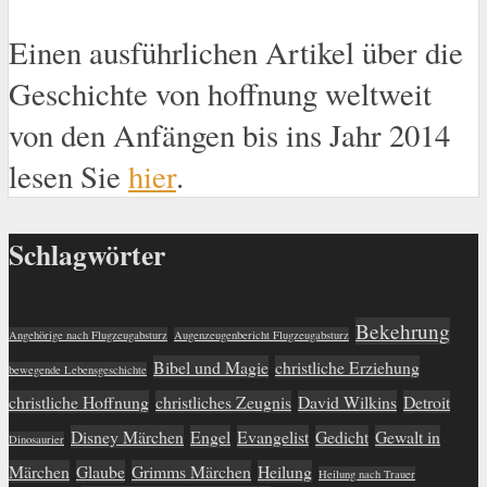
Einen ausführlichen Artikel über die
Geschichte von hoffnung weltweit
von den Anfängen bis ins Jahr 2014
lesen Sie
hier
.
Schlagwörter
Bekehrung
Angehörige nach Flugzeugabsturz
Augenzeugenbericht Flugzeugabsturz
Bibel und Magie
christliche Erziehung
bewegende Lebensgeschichte
christliche Hoffnung
christliches Zeugnis
David Wilkins
Detroit
Disney Märchen
Engel
Evangelist
Gedicht
Gewalt in
Dinosaurier
Märchen
Glaube
Grimms Märchen
Heilung
Heilung nach Trauer