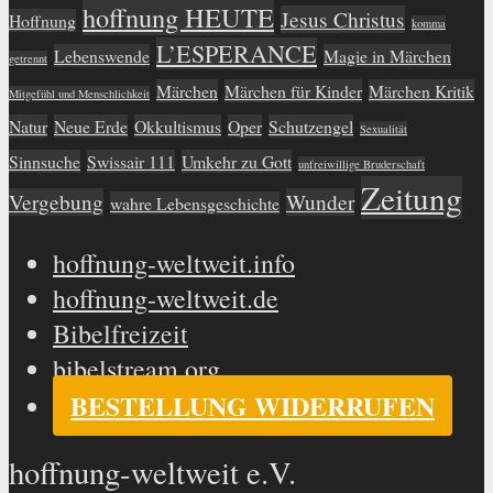
hoffnung HEUTE
Jesus Christus
Hoffnung
komma
L’ESPERANCE
Lebenswende
Magie in Märchen
getrennt
Märchen
Märchen für Kinder
Märchen Kritik
Mitgefühl und Menschlichkeit
Natur
Neue Erde
Okkultismus
Oper
Schutzengel
Sexualität
Sinnsuche
Swissair 111
Umkehr zu Gott
unfreiwillige Bruderschaft
Zeitung
Vergebung
Wunder
wahre Lebensgeschichte
hoffnung-weltweit.info
hoffnung-weltweit.de
Bibelfreizeit
bibelstream.org
BESTELLUNG WIDERRUFEN
hoffnung-weltweit e.V.