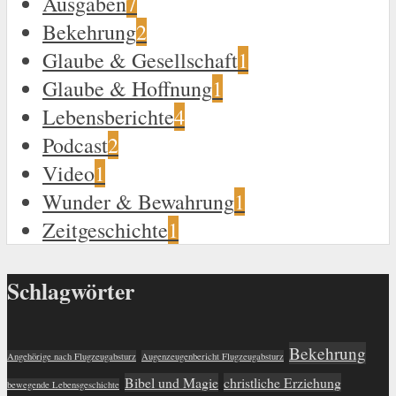
Ausgaben
7
Bekehrung
2
Glaube & Gesellschaft
1
Glaube & Hoffnung
1
Lebensberichte
4
Podcast
2
Video
1
Wunder & Bewahrung
1
Zeitgeschichte
1
Schlagwörter
Bekehrung
Angehörige nach Flugzeugabsturz
Augenzeugenbericht Flugzeugabsturz
Bibel und Magie
christliche Erziehung
bewegende Lebensgeschichte