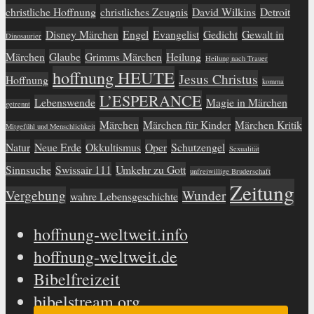
christliche Hoffnung
christliches Zeugnis
David Wilkins
Detroit
Disney Märchen
Engel
Evangelist
Gedicht
Gewalt in
Dinosaurier
Märchen
Glaube
Grimms Märchen
Heilung
Heilung nach Trauer
hoffnung HEUTE
Jesus Christus
Hoffnung
komma
L’ESPERANCE
Lebenswende
Magie in Märchen
getrennt
Märchen
Märchen für Kinder
Märchen Kritik
Mitgefühl und Menschlichkeit
Natur
Neue Erde
Okkultismus
Oper
Schutzengel
Sexualität
Sinnsuche
Swissair 111
Umkehr zu Gott
unfreiwillige Bruderschaft
Zeitung
Vergebung
Wunder
wahre Lebensgeschichte
hoffnung-weltweit.info
hoffnung-weltweit.de
Bibelfreizeit
bibelstream.org