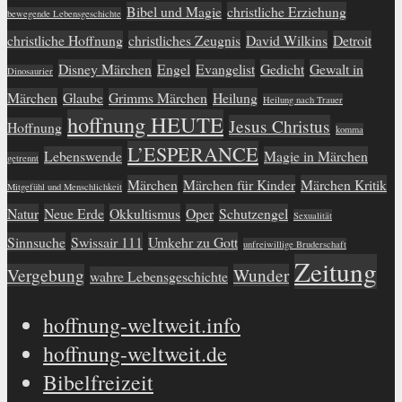
Bibel und Magie
christliche Erziehung
bewegende Lebensgeschichte
christliche Hoffnung
christliches Zeugnis
David Wilkins
Detroit
Disney Märchen
Engel
Evangelist
Gedicht
Gewalt in
Dinosaurier
Märchen
Glaube
Grimms Märchen
Heilung
Heilung nach Trauer
hoffnung HEUTE
Jesus Christus
Hoffnung
komma
L’ESPERANCE
Lebenswende
Magie in Märchen
getrennt
Märchen
Märchen für Kinder
Märchen Kritik
Mitgefühl und Menschlichkeit
Natur
Neue Erde
Okkultismus
Oper
Schutzengel
Sexualität
Sinnsuche
Swissair 111
Umkehr zu Gott
unfreiwillige Bruderschaft
Zeitung
Vergebung
Wunder
wahre Lebensgeschichte
hoffnung-weltweit.info
hoffnung-weltweit.de
Bibelfreizeit