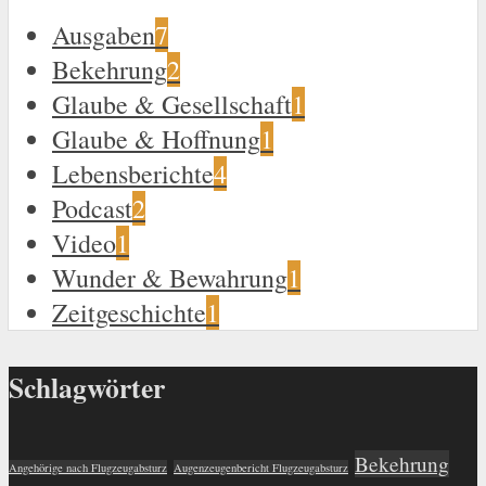
Ausgaben
7
Bekehrung
2
Glaube & Gesellschaft
1
Glaube & Hoffnung
1
Lebensberichte
4
Podcast
2
Video
1
Wunder & Bewahrung
1
Zeitgeschichte
1
Schlagwörter
Bekehrung
Angehörige nach Flugzeugabsturz
Augenzeugenbericht Flugzeugabsturz