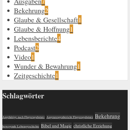
Ausgaben
7
Bekehrung
2
Glaube & Gesellschaft
1
Glaube & Hoffnung
1
Lebensberichte
4
Podcast
2
Video
1
Wunder & Bewahrung
1
Zeitgeschichte
1
Schlagwörter
Bekehrung
Angehörige nach Flugzeugabsturz
Augenzeugenbericht Flugzeugabsturz
Bibel und Magie
christliche Erziehung
bewegende Lebensgeschichte