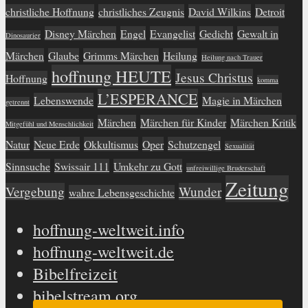
christliche Hoffnung
christliches Zeugnis
David Wilkins
Detroit
Disney Märchen
Engel
Evangelist
Gedicht
Gewalt in
Dinosaurier
Märchen
Glaube
Grimms Märchen
Heilung
Heilung nach Trauer
hoffnung HEUTE
Jesus Christus
Hoffnung
komma
L’ESPERANCE
Lebenswende
Magie in Märchen
getrennt
Märchen
Märchen für Kinder
Märchen Kritik
Mitgefühl und Menschlichkeit
Natur
Neue Erde
Okkultismus
Oper
Schutzengel
Sexualität
Sinnsuche
Swissair 111
Umkehr zu Gott
unfreiwillige Bruderschaft
Zeitung
Vergebung
Wunder
wahre Lebensgeschichte
hoffnung-weltweit.info
hoffnung-weltweit.de
Bibelfreizeit
bibelstream.org